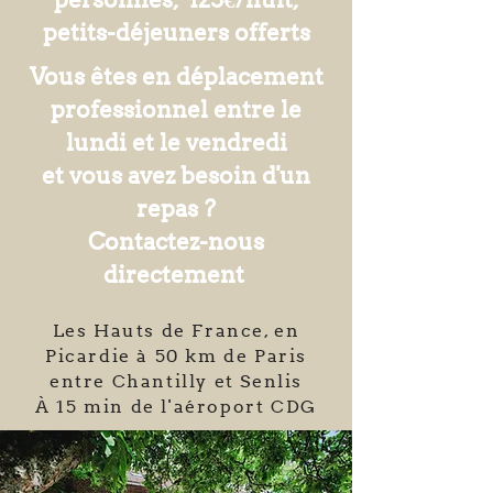
petits-déjeuners offerts
Vous êtes en déplacement
professionnel entre le
lundi et le vendredi
et vous avez besoin d'un
repas ?
Contactez-nous
directement
Les Hauts de France, en
Picardie à 50 km de Paris
entre Chantilly et Senlis
À 15 min de l'aéroport CDG​