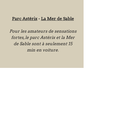
Parc Astérix
-
La Mer de Sable
Pour les amateurs de sensations
fortes, le parc Astérix et la Mer
de Sable sont à seulement 15
min en voiture.
Équitation
Nous avons la chance d'être à
côté de Chantilly, capitale du
cheval. Profitez des
manifestations équestres tout
au long de l'année comme le
Prix de Diane, le Masters de