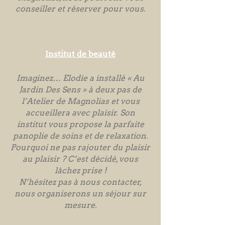
conseiller et réserver pour vous.
Institut de beauté
Imaginez… Elodie a installé « Au
Jardin Des Sens » à deux pas de
l’Atelier de Magnolias et vous
accueillera avec plaisir. Son
institut vous propose la parfaite
panoplie de soins et de relaxation.
Pourquoi ne pas rajouter du plaisir
au plaisir ? C’est décidé, vous
lâchez prise !
N’hésitez pas à nous contacter,
nous organiserons un séjour sur
mesure.