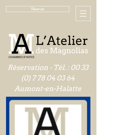
Réserver
Réservation - Tél. :
00 33
(0) 7 78 04 03 64
Aumont-en-Halatte