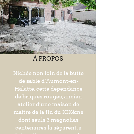
À PROPOS
Nichée non loin de la butte
de sable d’Aumont-en-
Halatte, cette dépendance
de briques rouges, ancien
atelier d’une maison de
maître de la fin du XIXème
dont seuls 3 magnolias
centenaires la séparent, a