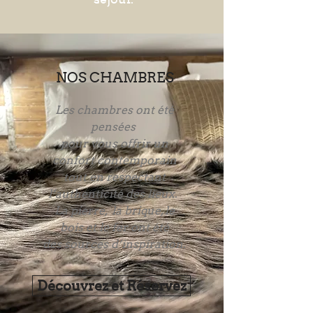
NOS CHAMBRES
Les chambres ont été
pensées
pour vous offrir un
confort contemporain
tout en respectant
l’authenticité des lieux.
La pierre, la brique, le
bois et le fer ont été
des sources d’inspiration.
Découvrez et Réservez